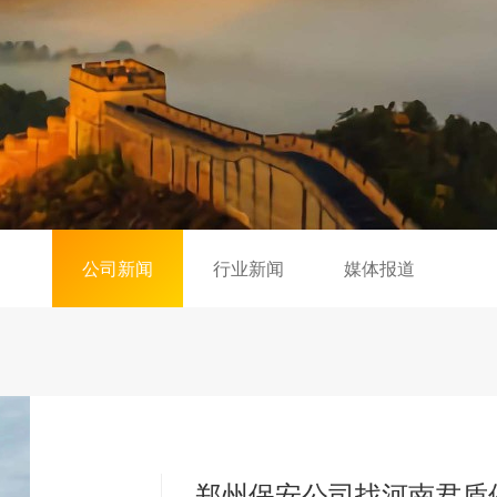
公司新闻
行业新闻
媒体报道
郑州保安公司找河南君盾