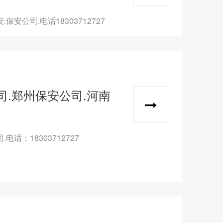
安公司.电话18303712727
.郑州保安公司.河南
话：18303712727