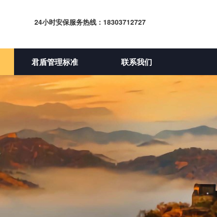
24小时安保服务热线：18303712727
君盾管理标准
联系我们