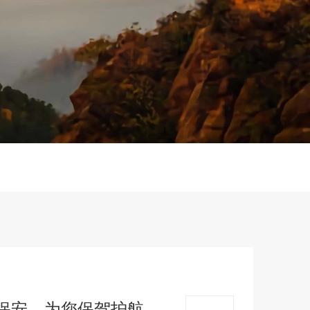
保安，为您保驾护航